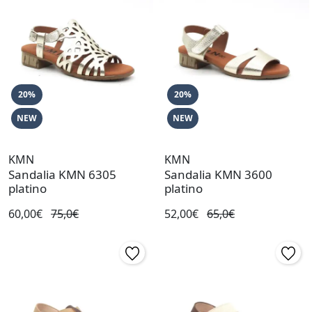
20%
20%
NEW
NEW
KMN
KMN
Sandalia KMN 6305
Sandalia KMN 3600
platino
platino
60,00€
75,0€
52,00€
65,0€