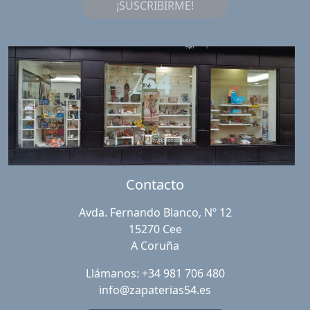
¡SUSCRIBIRME!
Contacto
Avda. Fernando Blanco, Nº 12
15270 Cee
A Coruña
Llámanos: +34 981 706 480
info@zapaterias54.es