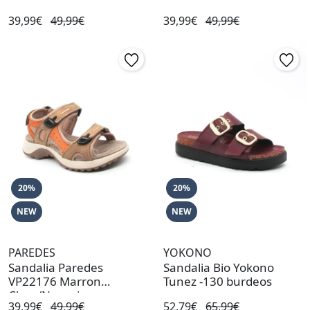
39,99€
49,99€
39,99€
49,99€
20%
20%
NEW
NEW
PAREDES
YOKONO
Sandalia Paredes
Sandalia Bio Yokono
VP22176 Marron
Tunez -130 burdeos
Claro/Naranja
39,99€
49,99€
52,79€
65,99€