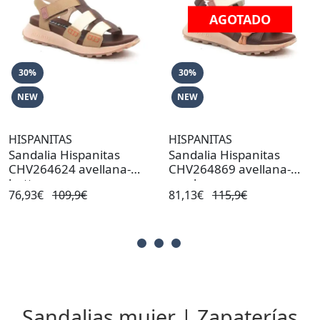
AGOTADO
30%
30%
NEW
NEW
HISPANITAS
HISPANITAS
Sandalia Hispanitas
Sandalia Hispanitas
CHV264624 avellana-
CHV264869 avellana-
butter
coral
76,93€
109,9€
81,13€
115,9€
Sandalias mujer | Zapaterías