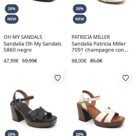
20%
20%
NEW
NEW
OH MY SANDALS
PATRICIA MILLER
Sandalia Oh My Sandals
Sandalia Patricia Miller
5860 negro
7091 champagne con
tacón
47,99€
59,99€
68,00€
85,0€
20%
20%