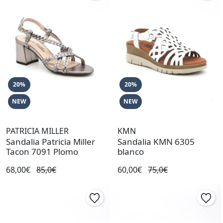
20%
20%
NEW
NEW
PATRICIA MILLER
KMN
Sandalia Patricia Miller
Sandalia KMN 6305
Tacon 7091 Plomo
blanco
68,00€
85,0€
60,00€
75,0€