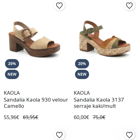
20%
20%
NEW
NEW
KAOLA
KAOLA
Sandalia Kaola 930 velour
Sandalia Kaola 3137
Camello
serraje kaki/mult
55,96€
69,95€
60,00€
75,0€