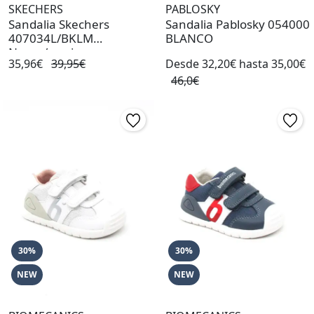
SKECHERS
PABLOSKY
Sandalia Skechers
Sandalia Pablosky 054000
407034L/BKLM
BLANCO
Negro/marino
35,96€
39,95€
Desde 32,20€ hasta 35,00€
46,0€
30%
30%
NEW
NEW