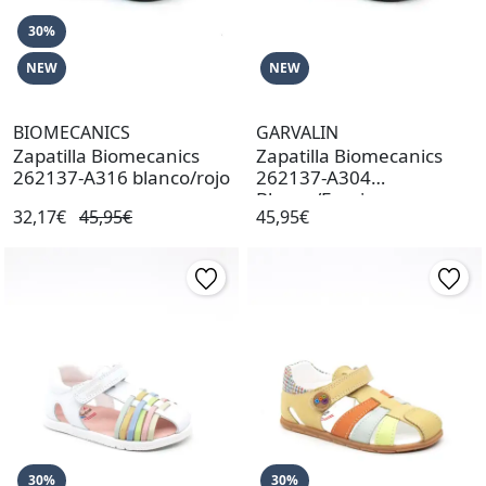
30%
NEW
NEW
BIOMECANICS
GARVALIN
Zapatilla Biomecanics
Zapatilla Biomecanics
262137-A316 blanco/rojo
262137-A304
Blanco/Fuscia
32,17€
45,95€
45,95€
30%
30%