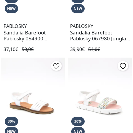
NEW
NEW
PABLOSKY
PABLOSKY
Sandalia Barefoot
Sandalia Barefoot
Pablosky 054900
Pablosky 067980 Jungla
Blanco/multi
Grano
37,10€
50,0€
39,90€
54,0€
30%
30%
NEW
NEW