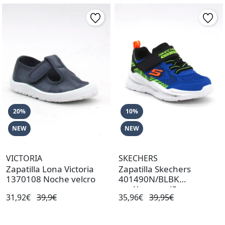
20%
10%
NEW
NEW
VICTORIA
SKECHERS
Zapatilla Lona Victoria
Zapatilla Skechers
1370108 Noche velcro
401490N/BLBK
azul/negro niño
31,92€
39,9€
35,96€
39,95€