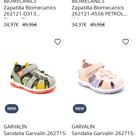
BIOMECANICS
BIOMECANICS
Zapatilla Biomecanics
Zapatilla Biomecanics
262121-D313
262121-A556 PETROL
Blanco/Plata
Velcros
34,97€
49,95€
34,97€
49,95€
NEW
NEW
GARVALIN
GARVALIN
Sandalia Garvalin 262715-
Sandalia Garvalin 262715-