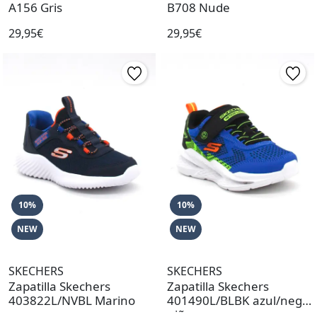
A156 Gris
B708 Nude
29,95€
29,95€
10%
10%
NEW
NEW
SKECHERS
SKECHERS
Zapatilla Skechers
Zapatilla Skechers
403822L/NVBL Marino
401490L/BLBK azul/negro
niño