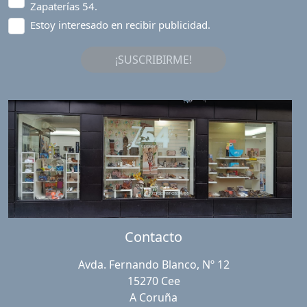
Zapaterías 54.
Estoy interesado en recibir publicidad.
¡SUSCRIBIRME!
Contacto
Avda. Fernando Blanco, Nº 12
15270 Cee
A Coruña