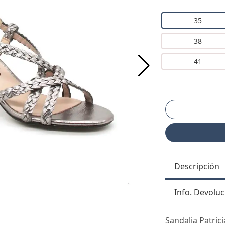
35
38
41
Descripción
Info. Devoluc
Sandalia Patric