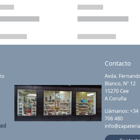
Contacto
to
Avda. Fernand
Blanco, Nº 12
15270 Cee
A Coruña
Llámanos: +34
706 480
dad
info@zapateri