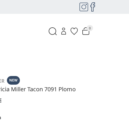
0
ER
NEW
ricia Miller Tacon 7091 Plomo
€
a