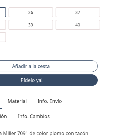
36
37
39
40
¡Pídelo ya!
Material
Info. Envío
ión
Info. Cambios
ia Miller 7091 de color plomo con tacón