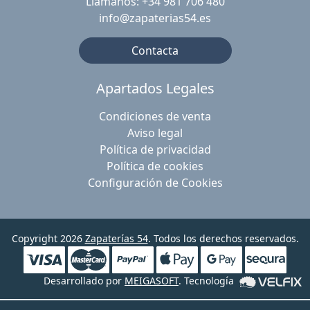
Llámanos: +34 981 706 480
info@zapaterias54.es
Contacta
Apartados Legales
Condiciones de venta
Aviso legal
Política de privacidad
Política de cookies
Configuración de Cookies
Copyright 2026
Zapaterías 54
. Todos los derechos reservados.
Desarrollado por
MEIGASOFT
. Tecnología