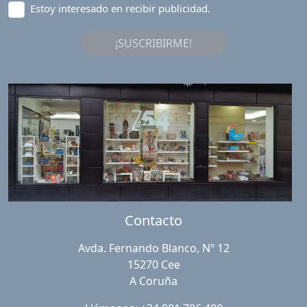
Estoy interesado en recibir publicidad.
¡SUSCRIBIRME!
Contacto
Avda. Fernando Blanco, Nº 12
15270 Cee
A Coruña