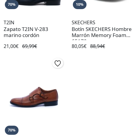
70%
10%
T2IN
SKECHERS
Zapato T2IN V-283
Botín SKECHERS Hombre
marino cordón
Marrón Memory Foam
65170
21,00€
69,99€
80,05€
88,94€
70%