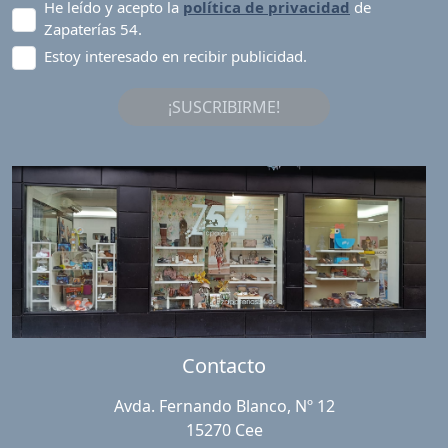
He leído y acepto la
política de privacidad
de
Zapaterías 54.
Estoy interesado en recibir publicidad.
¡SUSCRIBIRME!
Contacto
Avda. Fernando Blanco, Nº 12
15270 Cee