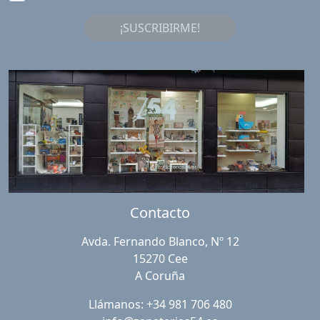
¡SUSCRIBIRME!
Contacto
Avda. Fernando Blanco, Nº 12
15270 Cee
A Coruña
Llámanos: +34 981 706 480