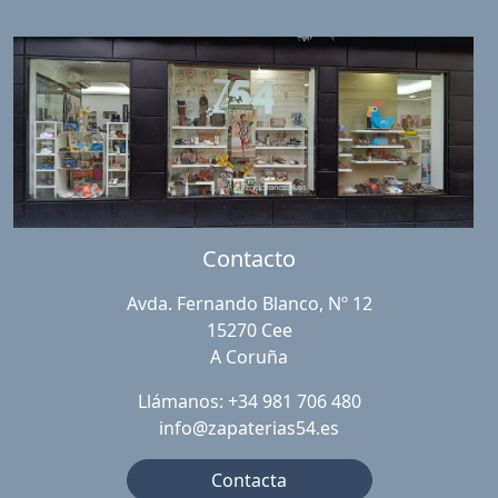
Contacto
Avda. Fernando Blanco, Nº 12
15270 Cee
A Coruña
Llámanos: +34 981 706 480
info@zapaterias54.es
Contacta