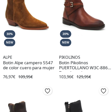
30%
20%
NEW
NEW
ALPE
PIKOLINOS
Botin Alpe campero 5547
Botin Pikolinos
de color cuero para mujer
PUERTOLLANO W3C-8869
Brandy mujer
76,97€
109,95€
103,96€
129,95€