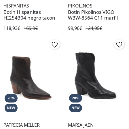
HISPANITAS
PIKOLINOS
Botin Hispanitas
Botin Pikolinos VIGO
HI254304 negro tacon
W3W-8564 C11 marfil
118,93€
169,9€
99,96€
124,95€
20%
20%
NEW
NEW
PATRICIA MILLER
MARIA JAEN