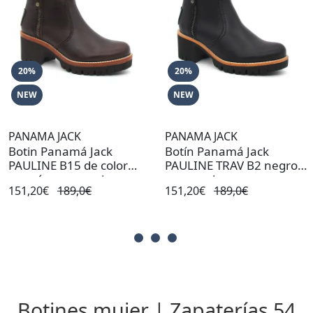
20%
20%
NEW
NEW
PANAMA JACK
PANAMA JACK
Botin Panamá Jack
Botín Panamá Jack
PAULINE B15 de color
PAULINE TRAV B2 negro
marrón para mujer
para mujer
151,20€
189,0€
151,20€
189,0€
Botines mujer | Zapaterías 54