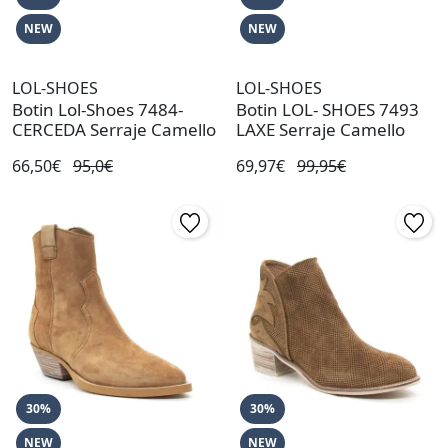
NEW
NEW
LOL-SHOES
LOL-SHOES
Botin Lol-Shoes 7484-
Botin LOL- SHOES 7493
CERCEDA Serraje Camello
LAXE Serraje Camello
66,50€
95,0€
69,97€
99,95€
30%
30%
NEW
NEW