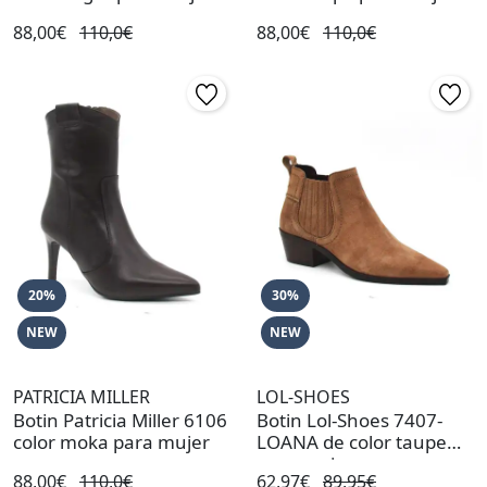
88,00€
110,0€
88,00€
110,0€
20%
30%
NEW
NEW
PATRICIA MILLER
LOL-SHOES
Botin Patricia Miller 6106
Botin Lol-Shoes 7407-
color moka para mujer
LOANA de color taupe
para mujer
88,00€
110,0€
62,97€
89,95€