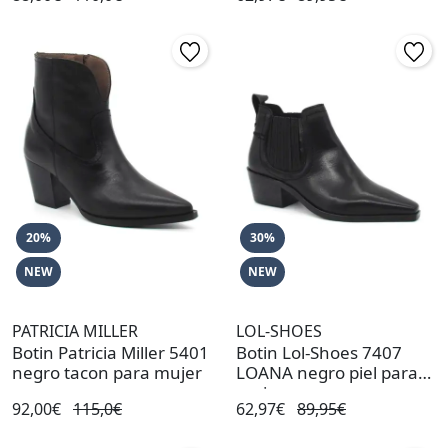
20%
30%
NEW
NEW
PATRICIA MILLER
LOL-SHOES
Botin Patricia Miller 5401
Botin Lol-Shoes 7407
negro tacon para mujer
LOANA negro piel para
mujer
92,00€
115,0€
62,97€
89,95€