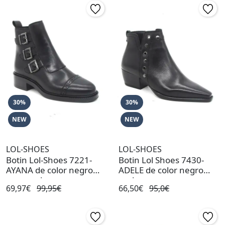
30%
30%
NEW
NEW
LOL-SHOES
LOL-SHOES
Botin Lol-Shoes 7221-
Botin Lol Shoes 7430-
AYANA de color negro
ADELE de color negro
para mujer
mujer
69,97€
99,95€
66,50€
95,0€