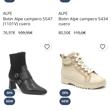
ALPE
ALPE
Botin Alpe campero 5547
Botin Alpe campero 5434
(1101V) cuero
cuero
76,97€
109,95€
80,50€
115,0€
30%
20%
NEW
NEW