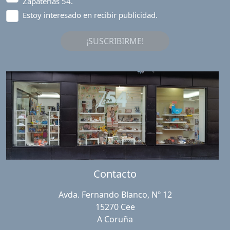
Zapaterías 54.
Estoy interesado en recibir publicidad.
¡SUSCRIBIRME!
Contacto
Avda. Fernando Blanco, Nº 12
15270 Cee
A Coruña