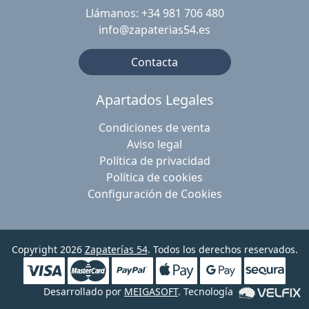
Llámanos: +34 981 706 480
info@zapaterias54.es
Contacta
Apartados Legales
Condiciones de venta
Aviso legal
Política de privacidad
Política de cookies
Configuración de Cookies
Copyright 2026
Zapaterías 54
. Todos los derechos reservados.
Desarrollado por
MEIGASOFT
. Tecnología