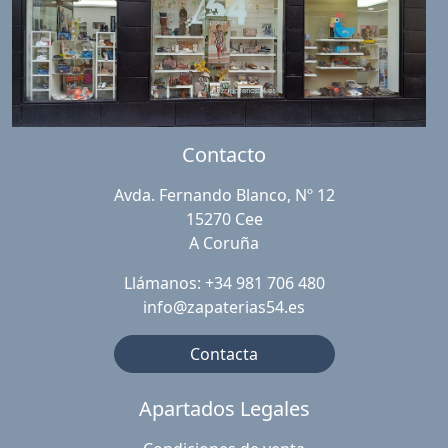
Contacto
Avda. Fernando Blanco, Nº 12
15270 Cee
A Coruña
Llámanos: +34 981 706 480
info@zapaterias54.es
Contacta
Apartados Legales