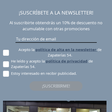
¡SUSCRÍBETE A LA NEWSLETTER!
Al suscribirte obtendrás un 10% de descuento no
acumulable con otras promociones
Acepto la
política de alta en la newsletter
de
Zapaterías 54.
He leído y acepto la
política de privacidad
de
Zapaterías 54.
Estoy interesado en recibir publicidad.
¡SUSCRIBIRME!