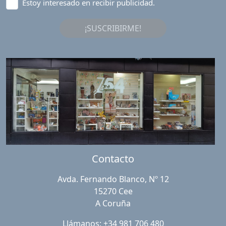
Estoy interesado en recibir publicidad.
¡SUSCRIBIRME!
Contacto
Avda. Fernando Blanco, Nº 12
15270 Cee
A Coruña
Llámanos: +34 981 706 480