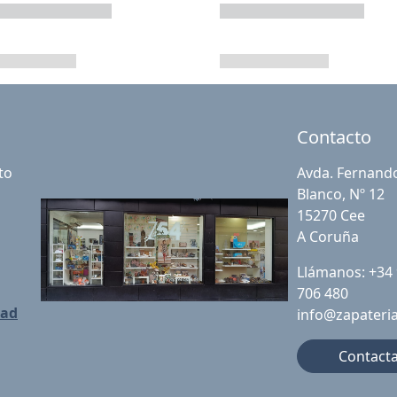
Contacto
to
Avda. Fernand
Blanco, Nº 12
15270 Cee
A Coruña
Llámanos: +34
706 480
dad
info@zapateri
Contact