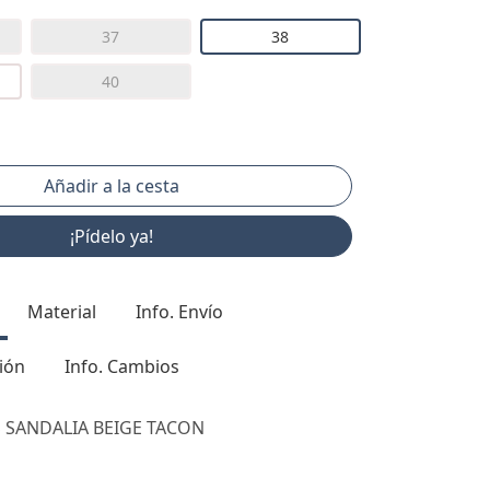
37
38
40
¡Pídelo ya!
Material
Info. Envío
ión
Info. Cambios
S SANDALIA BEIGE TACON