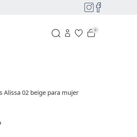
0
s Alissa 02 beige para mujer
a