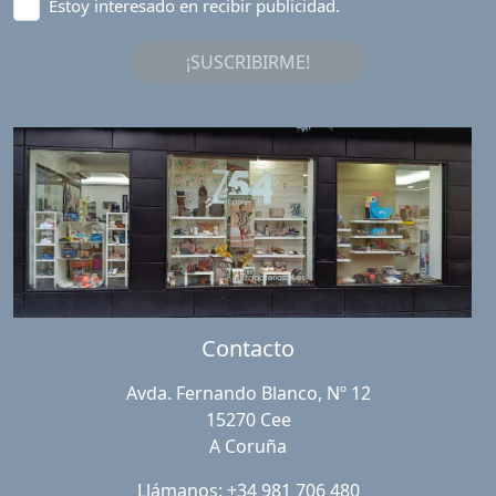
Estoy interesado en recibir publicidad.
¡SUSCRIBIRME!
Contacto
Avda. Fernando Blanco, Nº 12
15270 Cee
A Coruña
Llámanos: +34 981 706 480