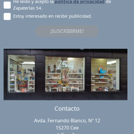
He leído y acepto la
política de privacidad
de
Zapaterías 54.
Estoy interesado en recibir publicidad.
¡SUSCRIBIRME!
Contacto
Avda. Fernando Blanco, Nº 12
15270 Cee