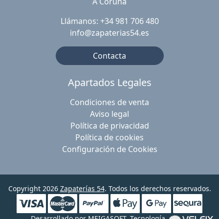
A Coruña
Llámanos: +34 981 706 480
info@zapaterias54.es
Contacta
Apartados Legales
Condiciones de venta
Aviso legal
Política de privacidad
Política de cookies
Configuración de Cookies
Copyright 2026
Zapaterías 54
. Todos los derechos reservados.
Desarrollado por
MEIGASOFT
. Tecnología