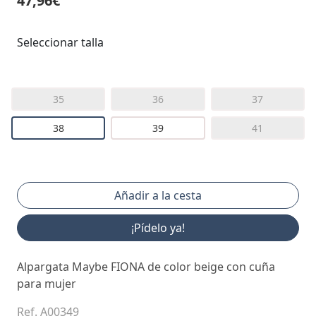
47,96€
Seleccionar talla
35
36
37
38
39
41
¡Pídelo ya!
Alpargata Maybe FIONA de color beige con cuña
para mujer
Ref. A00349