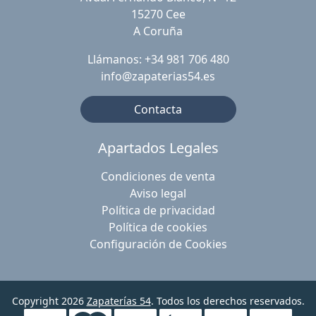
15270 Cee
A Coruña
Llámanos: +34 981 706 480
info@zapaterias54.es
Contacta
Apartados Legales
Condiciones de venta
Aviso legal
Política de privacidad
Política de cookies
Configuración de Cookies
Copyright 2026
Zapaterías 54
. Todos los derechos reservados.