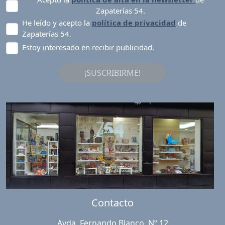
Zapaterías 54.
He leído y acepto la
política de privacidad
de
Zapaterías 54.
Estoy interesado en recibir publicidad.
¡SUSCRIBIRME!
Contacto
Avda. Fernando Blanco, Nº 12