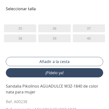
Seleccionar talla
35
36
37
38
39
40
¡Pídelo ya!
Sandalia Pikolinos AGUADULCE W3Z-1840 de color
nata para mujer
Ref. A00238