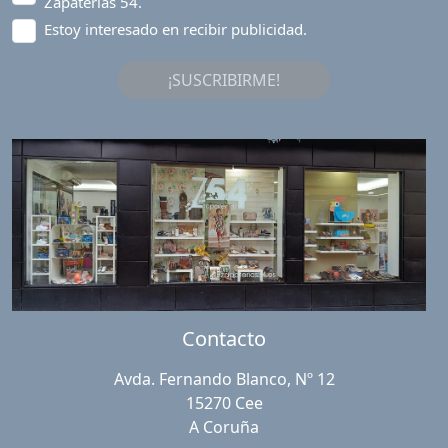
Zapaterías 54.
Estoy interesado en recibir publicidad.
¡SUSCRIBIRME!
Contacto
Avda. Fernando Blanco, Nº 12
15270 Cee
A Coruña