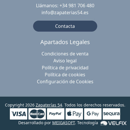
Llámanos: +34 981 706 480
info@zapaterias54.es
Contacta
Apartados Legales
Condiciones de venta
Aviso legal
Política de privacidad
Política de cookies
Configuración de Cookies
Copyright 2026
Zapaterías 54
. Todos los derechos reservados.
Desarrollado por
MEIGASOFT
. Tecnología