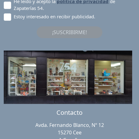
He leído y acepto la
política de privacidad
de
Zapaterías 54.
Estoy interesado en recibir publicidad.
¡SUSCRIBIRME!
Contacto
Avda. Fernando Blanco, Nº 12
15270 Cee