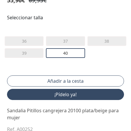
55,96€
69,95€
Seleccionar talla
36
37
38
39
40
¡Pídelo ya!
Sandalia Pitillos cangrejera 20100 plata/beige para
mujer
Ref. A00252