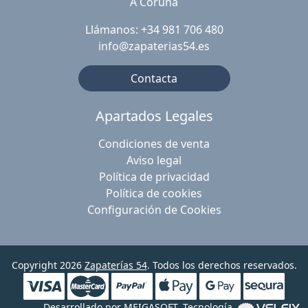
A Coruña
Llámanos: +34 981 706 480
info@zapaterias54.es
Contacta
Apartados Legales
Condiciones de venta
Aviso legal
Política de privacidad
Política de cookies
Configuración de Cookies
Copyright 2026
Zapaterías 54
. Todos los derechos reservados.
Desarrollado por
MEIGASOFT
. Tecnología