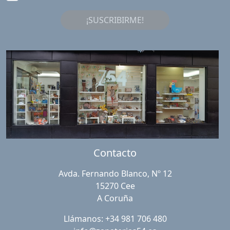
¡SUSCRIBIRME!
Contacto
Avda. Fernando Blanco, Nº 12
15270 Cee
A Coruña
Llámanos: +34 981 706 480