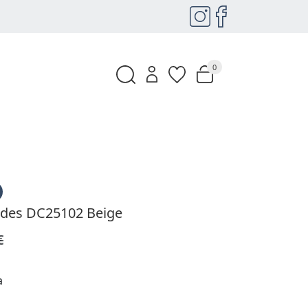
0
edes DC25102 Beige
€
a