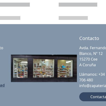
Contacto
to
Avda. Fernand
Blanco, Nº 12
15270 Cee
A Coruña
Llámanos: +34
706 480
dad
info@zapateri
Contact