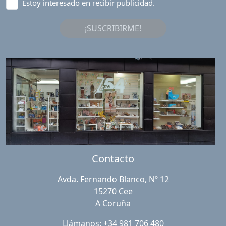
Estoy interesado en recibir publicidad.
¡SUSCRIBIRME!
Contacto
Avda. Fernando Blanco, Nº 12
15270 Cee
A Coruña
Llámanos: +34 981 706 480