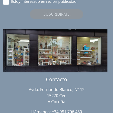
Estoy interesado en recibir publicidad.
¡SUSCRIBIRME!
Contacto
Avda. Fernando Blanco, Nº 12
15270 Cee
A Coruña
Llámanos: +34 981 706 480