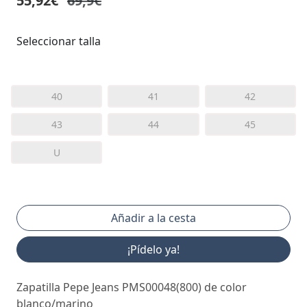
55,92€
69,9€
Seleccionar talla
40
41
42
43
44
45
U
¡Pídelo ya!
Zapatilla Pepe Jeans PMS00048(800) de color
blanco/marino