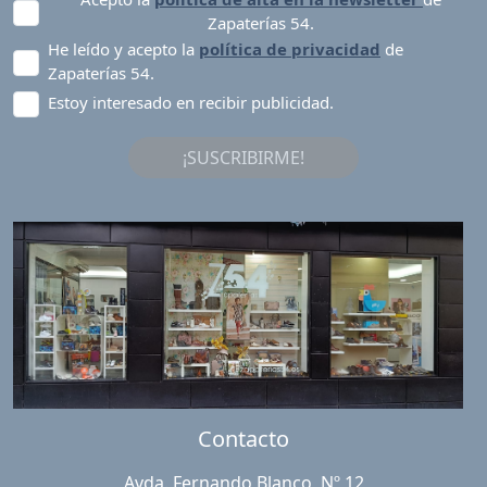
Zapaterías 54.
He leído y acepto la
política de privacidad
de
Zapaterías 54.
Estoy interesado en recibir publicidad.
¡SUSCRIBIRME!
Contacto
Avda. Fernando Blanco, Nº 12