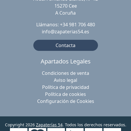
15270 Cee
A Coruña
Llámanos: +34 981 706 480
info@zapaterias54.es
Contacta
Apartados Legales
Condiciones de venta
Aviso legal
Política de privacidad
Política de cookies
Configuración de Cookies
Copyright 2026
Zapaterías 54
. Todos los derechos reservados.