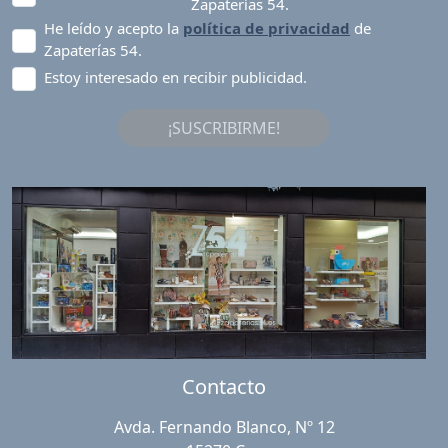
Zapaterías 54.
He leído y acepto la
política de privacidad
de
Zapaterías 54.
Estoy interesado en recibir publicidad.
¡SUSCRIBIRME!
Contacto
Avda. Fernando Blanco, Nº 12