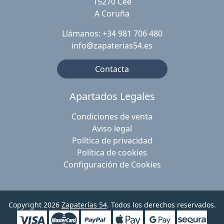
15270 Cee
A Coruña
Llámanos: +34 981 706 480
info@zapaterias54.es
Contacta
Apartados Legales
Condiciones de venta
Aviso legal
Política de privacidad
Política de cookies
Configuración de Cookies
Copyright 2026
Zapaterías 54
. Todos los derechos reservados.