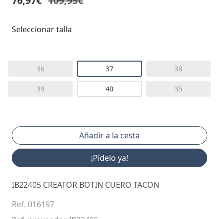
76,97€
109,95€
Seleccionar talla
36
37
38
39
40
35
¡Pídelo ya!
IB22405 CREATOR BOTIN CUERO TACON
Ref. 016197