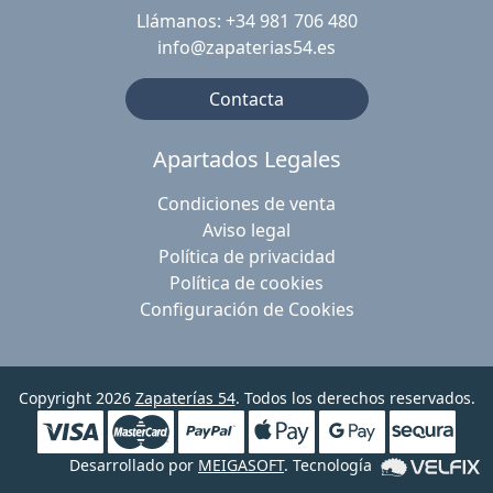
Llámanos: +34 981 706 480
info@zapaterias54.es
Contacta
Apartados Legales
Condiciones de venta
Aviso legal
Política de privacidad
Política de cookies
Configuración de Cookies
Copyright 2026
Zapaterías 54
. Todos los derechos reservados.
Desarrollado por
MEIGASOFT
. Tecnología