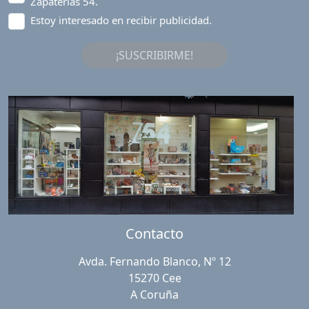
Zapaterías 54.
Estoy interesado en recibir publicidad.
¡SUSCRIBIRME!
Contacto
Avda. Fernando Blanco, Nº 12
15270 Cee
A Coruña