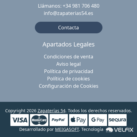
Llámanos: +34 981 706 480
info@zapaterias54.es
Contacta
Apartados Legales
Condiciones de venta
Aviso legal
Política de privacidad
Política de cookies
Configuración de Cookies
Copyright 2026
Zapaterías 54
. Todos los derechos reservados.
Desarrollado por
MEIGASOFT
. Tecnología