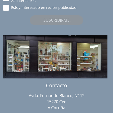
Zapaterías 54.
Estoy interesado en recibir publicidad.
¡SUSCRIBIRME!
Contacto
Avda. Fernando Blanco, Nº 12
15270 Cee
A Coruña