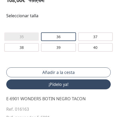
108,00€
135,0€
Seleccionar talla
35
36
37
38
39
40
¡Pídelo ya!
E-6901 WONDERS BOTIN NEGRO TACON
Ref. 016163