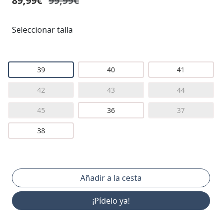
89,99€
99,99€
Seleccionar talla
39
40
41
42
43
44
45
36
37
38
¡Pídelo ya!