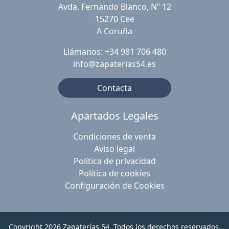
Avda. Fernando Blanco, Nº 12
15270 Cee
A Coruña
Llámanos: +34 981 706 480
info@zapaterias54.es
Contacta
Apartados Legales
Condiciones de venta
Aviso legal
Política de privacidad
Política de cookies
Configuración de Cookies
Copyright 2026
Zapaterías 54
. Todos los derechos reservados.