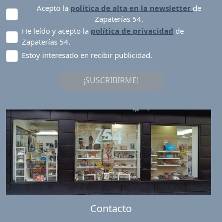
Acepto la
política de alta en la newsletter
de
Zapaterías 54.
He leído y acepto la
política de privacidad
de
Zapaterías 54.
Estoy interesado en recibir publicidad.
¡SUSCRIBIRME!
Contacto