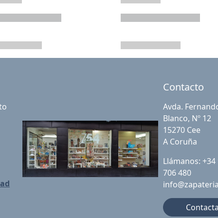
Contacto
to
Avda. Fernand
Blanco, Nº 12
15270 Cee
A Coruña
Llámanos: +34
706 480
dad
info@zapateri
Contact