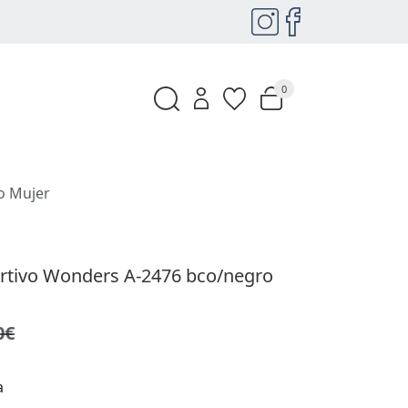
0
o Mujer
rtivo Wonders A-2476 bco/negro
0€
a