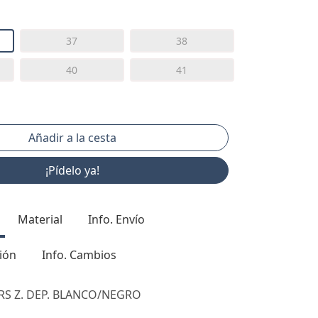
37
38
40
41
¡Pídelo ya!
Material
Info. Envío
ión
Info. Cambios
S Z. DEP. BLANCO/NEGRO