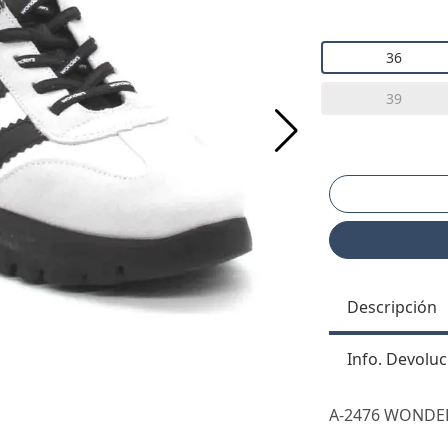
36
39
Descripción
Info. Devoluc
A-2476 WONDER