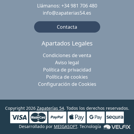
Llámanos: +34 981 706 480
info@zapaterias54.es
Contacta
Apartados Legales
Condiciones de venta
Aviso legal
Política de privacidad
Política de cookies
Configuración de Cookies
Copyright 2026
Zapaterías 54
. Todos los derechos reservados.
Desarrollado por
MEIGASOFT
. Tecnología