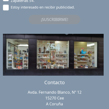
Zapaterías 54.
Estoy interesado en recibir publicidad.
¡SUSCRIBIRME!
Contacto
Avda. Fernando Blanco, Nº 12
15270 Cee
A Coruña