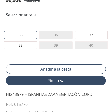
90,93€
129,9€
Seleccionar talla
35
36
37
38
39
40
¡Pídelo ya!
HI243579 HISPANITAS ZAP.NEGR,TACÓN CORD.
Ref. 015776