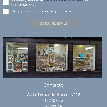
Zapaterías 54.
Estoy interesado en recibir publicidad.
¡SUSCRIBIRME!
Contacto
Avda. Fernando Blanco, Nº 12
15270 Cee
A Coruña