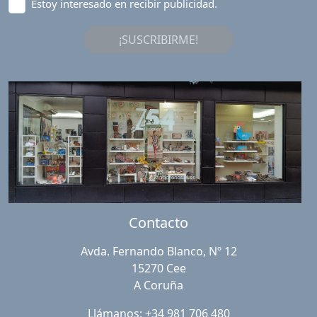
Estoy interesado en recibir publicidad.
¡SUSCRIBIRME!
Contacto
Avda. Fernando Blanco, Nº 12
15270 Cee
A Coruña
Llámanos: +34 981 706 480