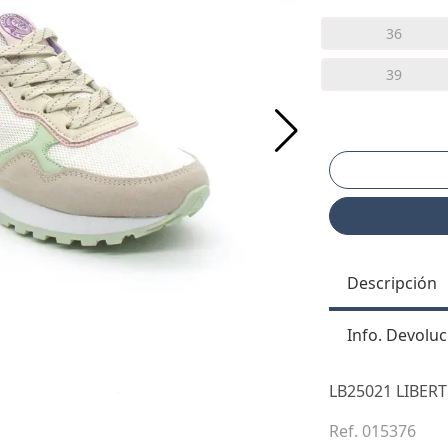
36
39
Descripción
Info. Devoluc
LB25021 LIBER
Ref. 015376