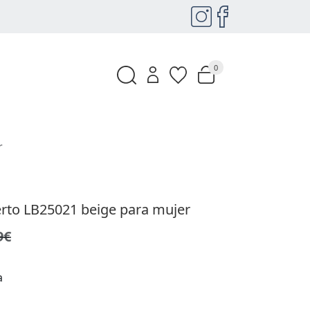
0
r
berto LB25021 beige para mujer
9€
a