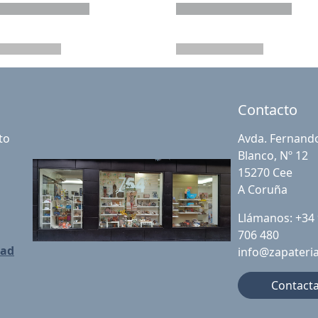
Contacto
to
Avda. Fernand
Blanco, Nº 12
15270 Cee
A Coruña
Llámanos: +34
706 480
dad
info@zapateri
Contact