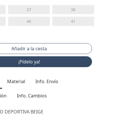
37
38
40
41
¡Pídelo ya!
Material
Info. Envío
ión
Info. Cambios
TO DEPORTIVA BEIGE