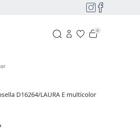
0
lor
osella D16264/LAURA E multicolor
a