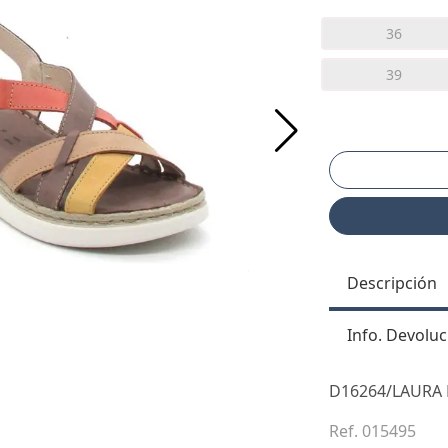
36
39
Descripción
Info. Devoluc
D16264/LAURA
Ref. 015495