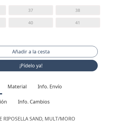
37
38
40
41
¡Pídelo ya!
Material
Info. Envío
ión
Info. Cambios
 E RIPOSELLA SAND, MULT/MORO