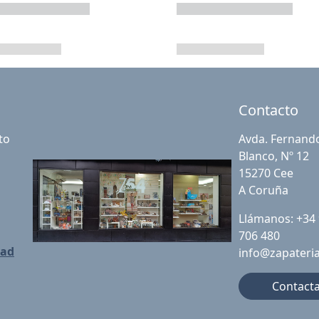
Contacto
to
Avda. Fernand
Blanco, Nº 12
15270 Cee
A Coruña
Llámanos: +34
706 480
dad
info@zapateri
Contact