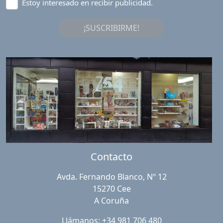
Estoy interesado en recibir publicidad.
¡SUSCRIBIRME!
Contacto
Avda. Fernando Blanco, Nº 12
15270 Cee
A Coruña
Llámanos: +34 981 706 480