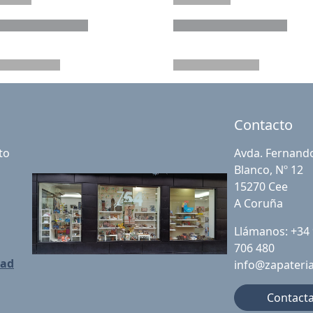
Contacto
to
Avda. Fernand
Blanco, Nº 12
15270 Cee
A Coruña
Llámanos: +34
706 480
dad
info@zapateri
Contact