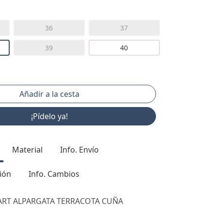
36
37
39
40
¡Pídelo ya!
Material
Info. Envío
ión
Info. Cambios
ART ALPARGATA TERRACOTA CUÑA