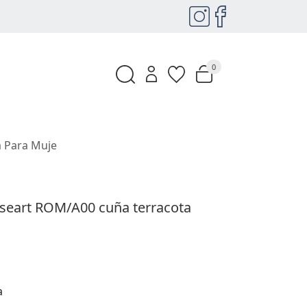
0
a Para Muje
aseart ROM/A00 cuña terracota
a