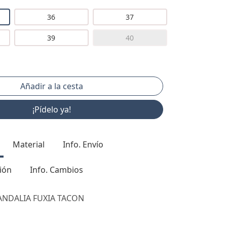
36
37
39
40
¡Pídelo ya!
Material
Info. Envío
ión
Info. Cambios
SANDALIA FUXIA TACON