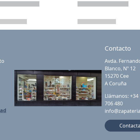
Contacto
to
Avda. Fernand
Blanco, Nº 12
15270 Cee
A Coruña
Llámanos: +34
706 480
dad
info@zapateri
Contact