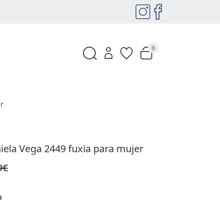
0
er
iela Vega 2449 fuxia para mujer
9€
a