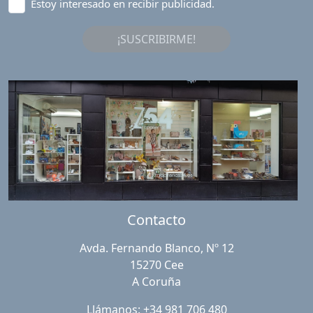
Estoy interesado en recibir publicidad.
¡SUSCRIBIRME!
Contacto
Avda. Fernando Blanco, Nº 12
15270 Cee
A Coruña
Llámanos: +34 981 706 480