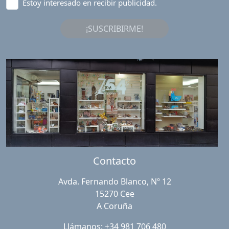
Estoy interesado en recibir publicidad.
¡SUSCRIBIRME!
Contacto
Avda. Fernando Blanco, Nº 12
15270 Cee
A Coruña
Llámanos: +34 981 706 480