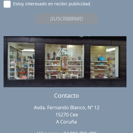
Estoy interesado en recibir publicidad.
¡SUSCRIBIRME!
Contacto
Avda. Fernando Blanco, Nº 12
15270 Cee
A Coruña