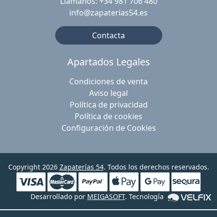
Llámanos: +34 981 706 480
info@zapaterias54.es
Contacta
Apartados Legales
Condiciones de venta
Aviso legal
Política de privacidad
Política de cookies
Configuración de Cookies
Copyright 2026
Zapaterías 54
. Todos los derechos reservados.
Desarrollado por
MEIGASOFT
. Tecnología