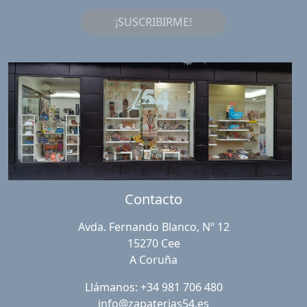
¡SUSCRIBIRME!
Contacto
Avda. Fernando Blanco, Nº 12
15270 Cee
A Coruña
Llámanos: +34 981 706 480
info@zapaterias54.es