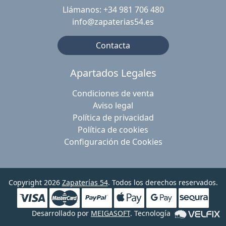
Llámanos: +34 981 706 480
info@zapaterias54.es
Contacta
Apartados Legales
Condiciones de venta
Aviso legal
Política de privacidad
Política de cookies
Configuración de Cookies
Copyright 2026
Zapaterías 54
. Todos los derechos reservados.
Desarrollado por
MEIGASOFT
. Tecnología