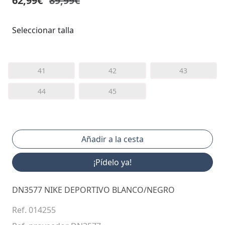
62,99€
89,99€
Seleccionar talla
41
42
43
44
45
¡Pídelo ya!
DN3577 NIKE DEPORTIVO BLANCO/NEGRO
Ref. 014255