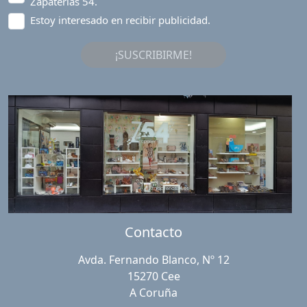
Zapaterías 54.
Estoy interesado en recibir publicidad.
¡SUSCRIBIRME!
Contacto
Avda. Fernando Blanco, Nº 12
15270 Cee
A Coruña