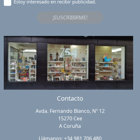
Estoy interesado en recibir publicidad.
¡SUSCRIBIRME!
Contacto
Avda. Fernando Blanco, Nº 12
15270 Cee
A Coruña
Llámanos: +34 981 706 480