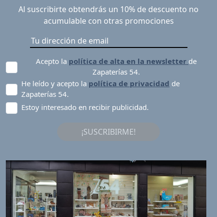
Al suscribirte obtendrás un 10% de descuento no
acumulable con otras promociones
Acepto la
política de alta en la newsletter
de
Zapaterías 54.
He leído y acepto la
política de privacidad
de
Zapaterías 54.
Estoy interesado en recibir publicidad.
¡SUSCRIBIRME!