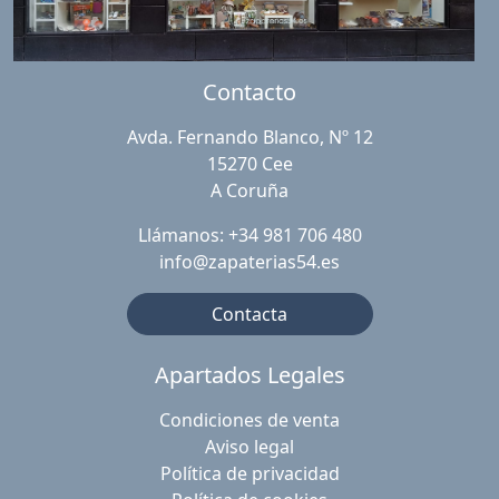
Contacto
Avda. Fernando Blanco, Nº 12
15270 Cee
A Coruña
Llámanos: +34 981 706 480
info@zapaterias54.es
Contacta
Apartados Legales
Condiciones de venta
Aviso legal
Política de privacidad