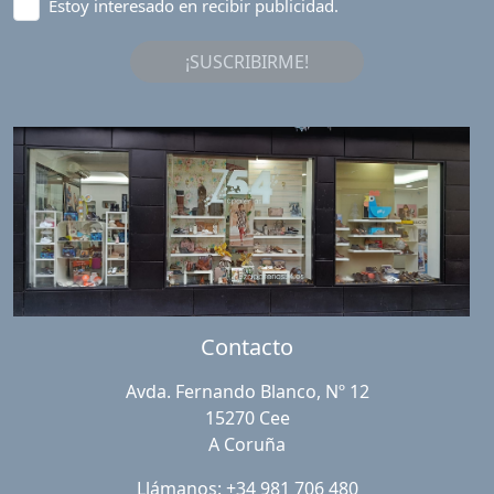
Estoy interesado en recibir publicidad.
¡SUSCRIBIRME!
Contacto
Avda. Fernando Blanco, Nº 12
15270 Cee
A Coruña
Llámanos: +34 981 706 480