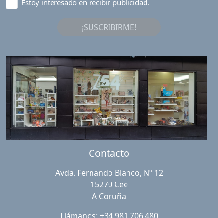
Estoy interesado en recibir publicidad.
¡SUSCRIBIRME!
Contacto
Avda. Fernando Blanco, Nº 12
15270 Cee
A Coruña
Llámanos: +34 981 706 480