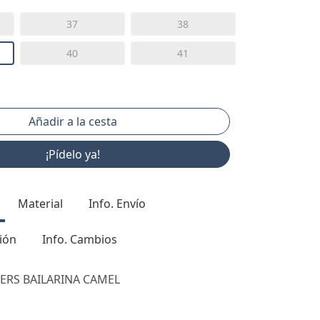
37
38
40
41
¡Pídelo ya!
Material
Info. Envío
ión
Info. Cambios
ERS BAILARINA CAMEL