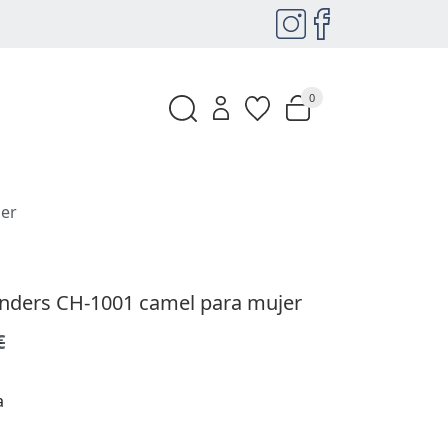
0
jer
onders CH-1001 camel para mujer
€
a