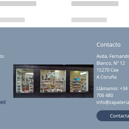
Contacto
to
Avda. Fernand
Blanco, Nº 12
15270 Cee
A Coruña
Llámanos: +34
706 480
dad
info@zapateri
Contact