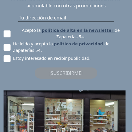
acumulable con otras promociones
Acepto la
política de alta en la newsletter
de
Zapaterías 54.
He leído y acepto la
política de privacidad
de
Zapaterías 54.
Estoy interesado en recibir publicidad.
¡SUSCRIBIRME!