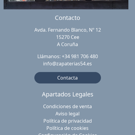
Contacto
Avda. Fernando Blanco, Nº 12
15270 Cee
A Coruña
Llámanos: +34 981 706 480
info@zapaterias54.es
Contacta
Apartados Legales
Condiciones de venta
Aviso legal
Política de privacidad
Política de cookies