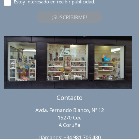
Estoy interesado en recibir publicidad.
¡SUSCRIBIRME!
Contacto
Avda. Fernando Blanco, Nº 12
15270 Cee
A Coruña
Llámanos: +34 981 706 480