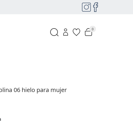
0
olina 06 hielo para mujer
a