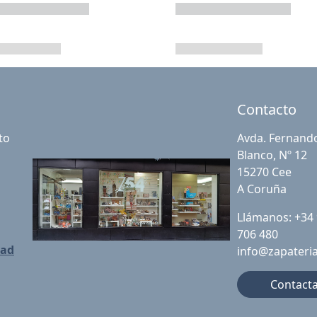
Contacto
to
Avda. Fernand
Blanco, Nº 12
15270 Cee
A Coruña
Llámanos: +34
706 480
dad
info@zapateri
Contact