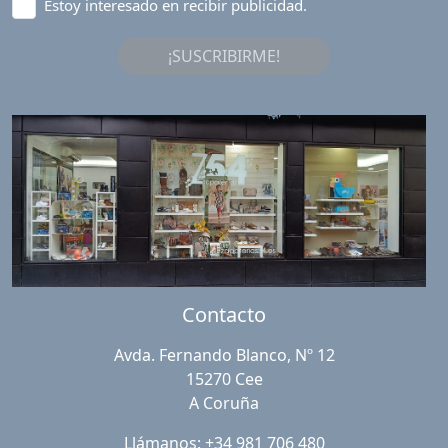
Estoy interesado en recibir publicidad.
¡SUSCRIBIRME!
Contacto
Avda. Fernando Blanco, Nº 12
15270 Cee
A Coruña
Llámanos: +34 981 706 480