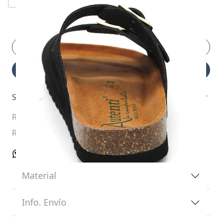
¡Pídelo ya!
Sandalia Bio Autenti 0747 de color negro para mujer
Ref. 012837
Ref. proveedor 0747
Material
Info. Envío