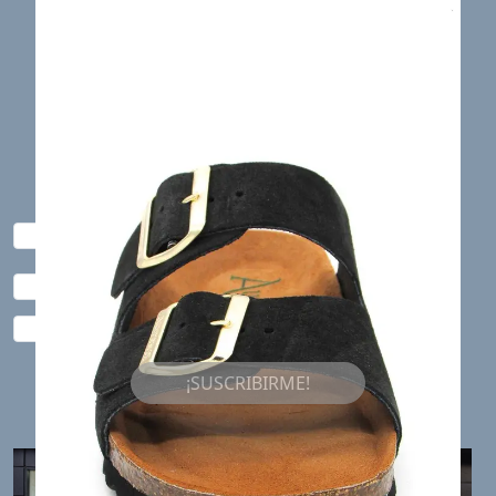
¡SUSCRÍBETE A LA NEWSLETTER!
Al suscribirte obtendrás un 10% de descuento no
acumulable con otras promociones
Acepto la
política de alta en la newsletter
de
Zapaterías 54.
He leído y acepto la
política de privacidad
de
Zapaterías 54.
Estoy interesado en recibir publicidad.
¡SUSCRIBIRME!