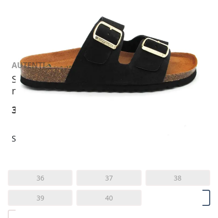
AUTENTI
NEW
Sandalia Bio Autenti 0747 Serraje
negro
36,00€
45,0€
Seleccionar talla
36
37
38
39
40
41
35